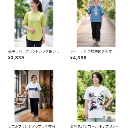
英字ラバープリントジップ使いチ
シャーリング襟刺繍プルオーバ
ュニック
ー
¥3,839
¥4,389
デニムフリンジアップリケ布帛プ
英字スパンコール使いプリントチ