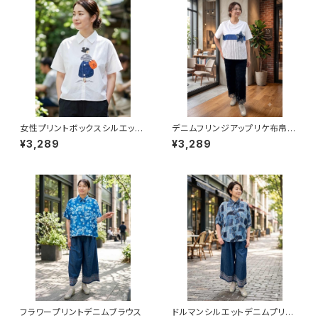
女性プリントボックスシルエット
デニムフリンジアップリケ布帛プ
ブラウス
リントプルオーバー
¥3,289
¥3,289
フラワープリントデニムブラウス
ドルマンシルエットデニムプリン