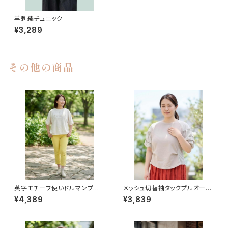
羊刺繍チュニック
¥3,289
その他の商品
英字モチーフ使いドルマンプル
メッシュ切替袖タックプルオーバ
オーバー
ー
¥4,389
¥3,839