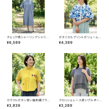
チェック柄シャーリングシャツワ
ボタニカルプリントボリューム袖
ンピース
ブラウス
¥6,589
¥4,389
カラフルボタン使い猫刺繍ブラウ
クロッシェレース使いプルオーバ
ス
ー
¥3,839
¥3,289