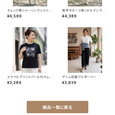
チェック柄シャーリングシャツワ
英字モチーフ使いドルマンプル
ンピース
オーバー
¥6,589
¥4,389
スマイルプリントパール付チュニ
デニム切替プルオーバー
ック
¥3,289
¥3,839
商品一覧に戻る