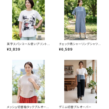
英字スパンコール使いプリントチ
チェック柄シャーリングシャツワ
ュニック
ンピース
¥3,839
¥6,589
メッシュ切替袖タックプルオーバ
デニム切替プルオーバー