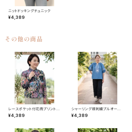
ニットドッキングチュニック
¥4,389
その他の商品
レースポケット付花柄プリントブ
シャーリング襟刺繍プルオーバ
ラウス
ー
¥4,389
¥4,389