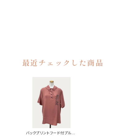
最近チェックした商品
バックプリントフード付プルオ
ーバー