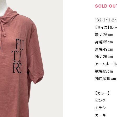
SOLD OU
182-343-2
【サイズ】(L〜
着丈76cm
身幅65cm
肩幅49cm
袖丈26cm
アームホール
裾幅65cm
袖口幅19cm
【カラー】
ピンク
カラシ
カーキ