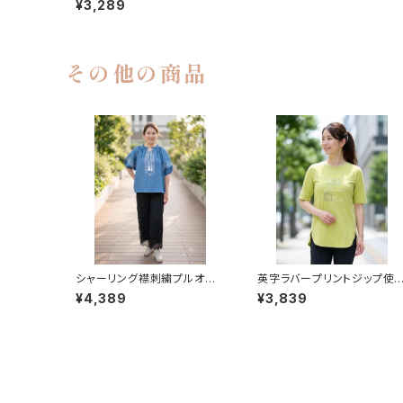
¥3,289
その他の商品
シャーリング襟刺繍プルオー
英字ラバープリントジップ使
バー
チュニック
¥4,389
¥3,839