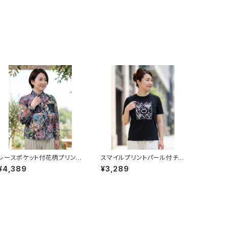
レースポケット付花柄プリント
スマイルプリントパール付チュ
ブラウス
ニック
¥4,389
¥3,289